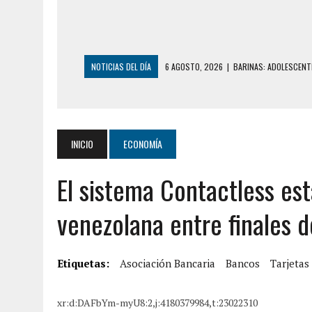
NOTICIAS DEL DÍA
6 AGOSTO, 2026
|
BARINAS: ADOLESCENTE
6 AGOSTO, 2026
|
CONMOCIÓN EN COLORADO POR ASESINATO D
5 AGOSTO, 2026
|
PRESUNTO BROTE PSICÓTICO POR FALTA DE
5 AGOSTO, 2026
|
HORROR EN BARINAS: UN HOMBRE INDUJO AL 
INICIO
ECONOMÍA
3 AGOSTO, 2026
|
LA INCREÍBLE FORMA EN LA QUE SOBREVIVIÓ
El sistema Contactless es
EDIFICIO PETUNIA
7 AGOSTO, 2026
|
FUGA DE GAS GENERÓ EXPLOSIÓN EN LOCAL 
venezolana entre finales 
7 AGOSTO, 2026
|
HOMBRE ASESINÓ A SU TÍA CON UN PUÑAL Y 
7 AGOSTO, 2026
|
YARACUY: ASESINARON DOS HOMBRES EL MIS
Etiquetas:
Asociación Bancaria
Bancos
Tarjetas
7 AGOSTO, 2026
|
LOCALIZARON CUERPO DE ‘LA SEÑORA DE LA
6 AGOSTO, 2026
|
MISTERIOSA MUERTE DE MODELO EN MONAGA
xr:d:DAFbYm-myU8:2,j:4180379984,t:23022310