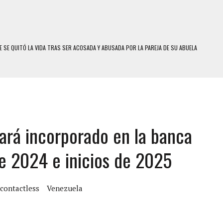
 SE QUITÓ LA VIDA TRAS SER ACOSADA Y ABUSADA POR LA PAREJA DE SU ABUELA
E UNA ADOLESCENTE VENEZOLANA EN REUNIÓN CON AMIGOS
 TRATAMIENTO DESENCADENÓ TRAGEDIA FAMILIAR
SUICIDIO A UNA ADOLESCENTE DE 13 AÑOS TRAS ABUSAR DE ELLA
 UN HOMBRE Y SU FAMILIA TRAS LOS TERREMOTOS: CAYERON DESDE EL PISO NUEVE DEL
tará incorporado en la banca
COMERCIAL DE CHACAO
de 2024 e inicios de 2025
DEJÓ HERIDAS A SU PRIMA Y A OTRO FAMILIAR EN BOLÍVAR
MO DÍA EN SECTORES VECINOS
 contactless
Venezuela
S UÑAS BONITAS’ 42 DÍAS DESPUÉS DE LOS TERREMOTOS EN LA GUAIRA
S: HALLARON EL CUERPO DENTRO DE SU CASA