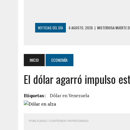
NOTICIAS DEL DÍA
6 AGOSTO, 2026
|
MISTERIOSA MUERTE D
6 AGOSTO, 2026
|
BARINAS: ADOLESCENTE SE QUITÓ LA VIDA T
6 AGOSTO, 2026
|
CONMOCIÓN EN COLORADO POR ASESINATO D
5 AGOSTO, 2026
|
PRESUNTO BROTE PSICÓTICO POR FALTA DE
INICIO
ECONOMÍA
5 AGOSTO, 2026
|
HORROR EN BARINAS: UN HOMBRE INDUJO AL 
El dólar agarró impulso e
3 AGOSTO, 2026
|
LA INCREÍBLE FORMA EN LA QUE SOBREVIVIÓ
EDIFICIO PETUNIA
7 AGOSTO, 2026
|
FUGA DE GAS GENERÓ EXPLOSIÓN EN LOCAL 
Etiquetas:
Dólar en Venezuela
7 AGOSTO, 2026
|
HOMBRE ASESINÓ A SU TÍA CON UN PUÑAL Y 
7 AGOSTO, 2026
|
YARACUY: ASESINARON DOS HOMBRES EL MIS
PUBLICIDAD / CONTENIDO PATROCINADO
7 AGOSTO, 2026
|
LOCALIZARON CUERPO DE ‘LA SEÑORA DE LA