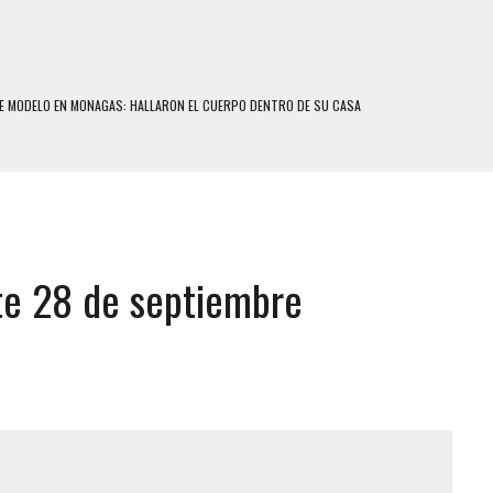
E MODELO EN MONAGAS: HALLARON EL CUERPO DENTRO DE SU CASA
RAS SER ACOSADA Y ABUSADA POR LA PAREJA DE SU ABUELA
E UNA ADOLESCENTE VENEZOLANA EN REUNIÓN CON AMIGOS
 TRATAMIENTO DESENCADENÓ TRAGEDIA FAMILIAR
SUICIDIO A UNA ADOLESCENTE DE 13 AÑOS TRAS ABUSAR DE ELLA
ste 28 de septiembre
 UN HOMBRE Y SU FAMILIA TRAS LOS TERREMOTOS: CAYERON DESDE EL PISO NUEVE DEL
COMERCIAL DE CHACAO
DEJÓ HERIDAS A SU PRIMA Y A OTRO FAMILIAR EN BOLÍVAR
MO DÍA EN SECTORES VECINOS
S UÑAS BONITAS’ 42 DÍAS DESPUÉS DE LOS TERREMOTOS EN LA GUAIRA