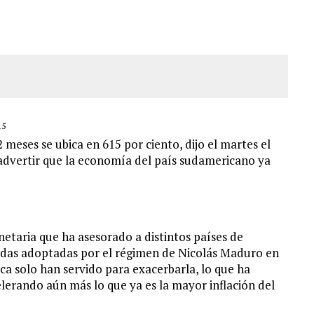
ER ACOSADA Y ABUSADA POR LA PAREJA DE SU ABUELA
 ADOLESCENTE VENEZOLANA EN REUNIÓN CON AMIGOS
AMIENTO DESENCADENÓ TRAGEDIA FAMILIAR
DIO A UNA ADOLESCENTE DE 13 AÑOS TRAS ABUSAR DE ELLA
15
 meses se ubica en 615 por ciento, dijo el martes el
advertir que la economía del país sudamericano ya
etaria que ha asesorado a distintos países de
didas adoptadas por el régimen de Nicolás Maduro en
ca solo han servido para exacerbarla, lo que ha
lerando aún más lo que ya es la mayor inflación del