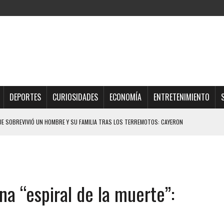
DEPORTES
CURIOSIDADES
ECONOMÍA
ENTRETENIMIENTO
QUE SOBREVIVIÓ UN HOMBRE Y SU FAMILIA TRAS LOS TERREMOTOS: CAYERON
TRAS LA CASA SE INUNDABA
URIÓ A MANOS DE VARIOS DE ELLOS EN MATURÍN
a “espiral de la muerte”:
 DE CARACAS CON MÁS DE 20 PERSONAS ADENTRO
JOS, UNO PERDIÓ LA VIDA
LLARON EL CUERPO DENTRO DE SU CASA