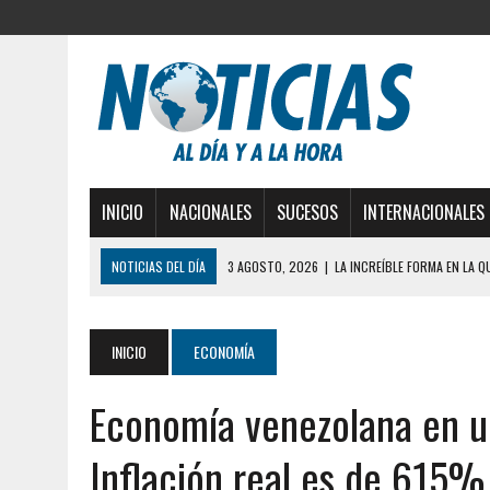
INICIO
NACIONALES
SUCESOS
INTERNACIONALES
NOTICIAS DEL DÍA
3 AGOSTO, 2026
|
LA INCREÍBLE FORMA EN LA 
DESDE EL PISO NUEVE DEL EDIFICIO PETUNIA
3 AGOSTO, 2026
|
YARACUY: INTENTÓ DESCONECTAR SU NEVERA MIEN
INICIO
ECONOMÍA
2 AGOSTO, 2026
|
AYUDABA A PERSONAS EN SITUACIÓN DE CALLE Y M
Economía venezolana en un
2 AGOSTO, 2026
|
COLAPSÓ TECHO DE UNA VIVIENDA EN EL CENTRO
2 AGOSTO, 2026
|
FALCÓN: MUJER ATACÓ CON UN CUCHILLO A SUS HI
Inflación real es de 615%
6 AGOSTO, 2026
|
MISTERIOSA MUERTE DE MODELO EN MONAGAS: HA