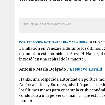
6 AGOSTO, 2026
|
BARINAS: ADOLESCENTE SE QUITÓ LA VIDA TRAS S
6 AGOSTO, 2026
|
CONMOCIÓN EN COLORADO POR ASESINATO DE UNA
5 AGOSTO, 2026
|
PRESUNTO BROTE PSICÓTICO POR FALTA DE TRAT
PUBLICIDAD / CONTENIDO PATROCINADO
5 AGOSTO, 2026
|
HORROR EN BARINAS: UN HOMBRE INDUJO AL SUICI
POR:
REDACCIÓN NOTICIAS AL DIA Y A LA HORA
8 JULIO, 20
La inflación en Venezuela durante los últimos 12
economista estadounidense Steve H. Hanke, al 
ingresó “en una espiral de la muerte”.
Antonio María Delgado /
El Nuevo Herald
Hanke, una respetada autoridad en política mon
América Latina y Europea, advirtió que las me
los últimos meses para encarar la crisis económi
conducido a una perversa dinámica que está ace
mundo.