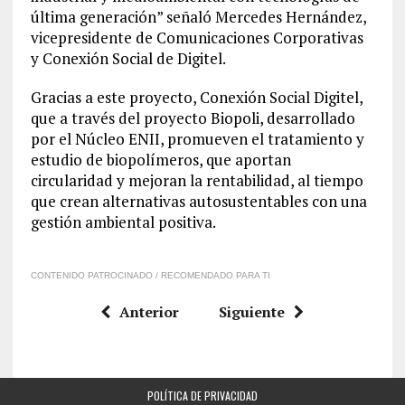
última generación
” se
ñaló
Mercedes Hernández
,
vice
presidente
de Comunicaciones Corporativas
y Conexión Social
de Digitel.
Gracias a este proyecto, Conexión Social Digitel
,
que a través del proyecto
Biopoli
, desarrollado
por el Núcleo ENII,
promueven el
tratamiento y
estudio de biopolímeros
, que
aporta
n
circularidad
y
mejora
n
la rentabilidad
, al tiempo
que crean alternativas autosustentables con una
gestión ambiental positiva.
CONTENIDO PATROCINADO / RECOMENDADO PARA TI
Anterior
Siguiente
POLÍTICA DE PRIVACIDAD