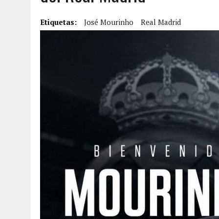
7 AGOSTO, 2026
|
HOMBRE ASESINÓ A SU TÍA CON UN PUÑAL Y DEJÓ H
Etiquetas:
José Mourinho
Real Madrid
7 AGOSTO, 2026
|
YARACUY: ASESINARON DOS HOMBRES EL MISMO DÍ
7 AGOSTO, 2026
|
LOCALIZARON CUERPO DE ‘LA SEÑORA DE LAS UÑA
6 AGOSTO, 2026
|
MISTERIOSA MUERTE DE MODELO EN MONAGAS: HA