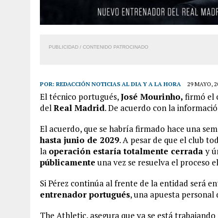
PUBLICIDAD / CONTENIDO PATROCINADO
POR:
REDACCIÓN NOTICIAS AL DIA Y A LA HORA
29 MAYO, 2
El técnico portugués,
José Mourinho,
firmó el 
del
Real Madrid
. De acuerdo con la informació
El acuerdo, que se habría firmado hace una sem
hasta junio de 2029
. A pesar de que el club t
la
operación estaría totalmente cerrada
y ú
públicamente
una vez se resuelva el proceso e
Si Pérez continúa al frente de la entidad será 
entrenador portugués
, una apuesta personal 
The Athletic, asegura que ya se está trabajando 