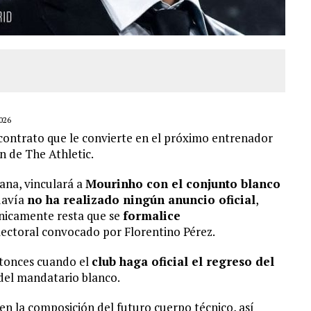
026
contrato que le convierte en el próximo entrenador
n de The Athletic.
ana, vinculará a
Mourinho con el conjunto blanco
odavía
no ha realizado ningún anuncio oficial
,
nicamente resta que se
formalice
lectoral convocado por Florentino Pérez.
entonces cuando el
club haga oficial el regreso del
del mandatario blanco.
en la composición del futuro cuerpo técnico, así