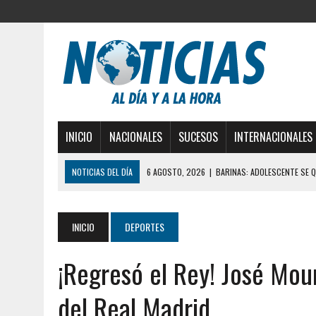
INICIO
NACIONALES
SUCESOS
INTERNACIONALES
NOTICIAS DEL DÍA
6 AGOSTO, 2026
|
BARINAS: ADOLESCENTE SE Q
6 AGOSTO, 2026
|
CONMOCIÓN EN COLORADO POR ASESINATO DE UNA
5 AGOSTO, 2026
|
PRESUNTO BROTE PSICÓTICO POR FALTA DE TRAT
INICIO
DEPORTES
5 AGOSTO, 2026
|
HORROR EN BARINAS: UN HOMBRE INDUJO AL SUICI
¡Regresó el Rey! José Mou
3 AGOSTO, 2026
|
LA INCREÍBLE FORMA EN LA QUE SOBREVIVIÓ UN H
EDIFICIO PETUNIA
del Real Madrid
7 AGOSTO, 2026
|
FUGA DE GAS GENERÓ EXPLOSIÓN EN LOCAL COMER