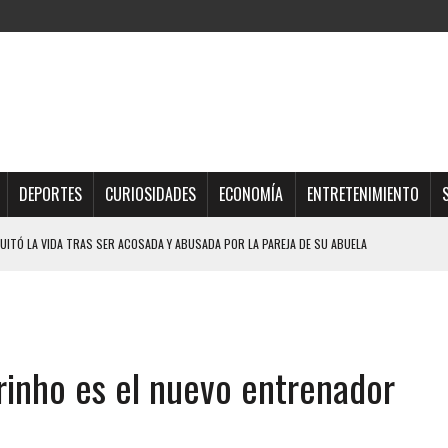
DEPORTES
CURIOSIDADES
ECONOMÍA
ENTRETENIMIENTO
UITÓ LA VIDA TRAS SER ACOSADA Y ABUSADA POR LA PAREJA DE SU ABUELA
 ADOLESCENTE VENEZOLANA EN REUNIÓN CON AMIGOS
AMIENTO DESENCADENÓ TRAGEDIA FAMILIAR
DIO A UNA ADOLESCENTE DE 13 AÑOS TRAS ABUSAR DE ELLA
rinho es el nuevo entrenador
OMBRE Y SU FAMILIA TRAS LOS TERREMOTOS: CAYERON DESDE EL PISO NUEVE DEL
CIAL DE CHACAO