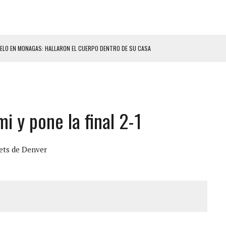
ELO EN MONAGAS: HALLARON EL CUERPO DENTRO DE SU CASA
ER ACOSADA Y ABUSADA POR LA PAREJA DE SU ABUELA
 ADOLESCENTE VENEZOLANA EN REUNIÓN CON AMIGOS
AMIENTO DESENCADENÓ TRAGEDIA FAMILIAR
 y pone la final 2-1
DIO A UNA ADOLESCENTE DE 13 AÑOS TRAS ABUSAR DE ELLA
OMBRE Y SU FAMILIA TRAS LOS TERREMOTOS: CAYERON DESDE EL PISO NUEVE DEL
ts de Denver
CIAL DE CHACAO
ERIDAS A SU PRIMA Y A OTRO FAMILIAR EN BOLÍVAR
A EN SECTORES VECINOS
S BONITAS’ 42 DÍAS DESPUÉS DE LOS TERREMOTOS EN LA GUAIRA