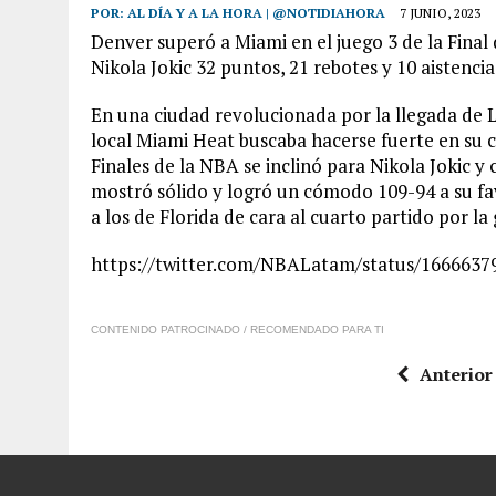
POR:
AL DÍA Y A LA HORA | @NOTIDIAHORA
7 JUNIO, 2023
Denver superó a Miami en el juego 3 de la Final
Nikola Jokic 32 puntos, 21 rebotes y 10 aistencia
En una ciudad revolucionada por la llegada de Li
local Miami Heat buscaba hacerse fuerte en su c
Finales de la NBA se inclinó para Nikola Jokic y
mostró sólido y logró un cómodo 109-94 a su favo
a los de Florida de cara al cuarto partido por la 
https://twitter.com/NBALatam/status/166663
CONTENIDO PATROCINADO / RECOMENDADO PARA TI
Anterior