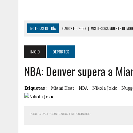
NOTICIAS DEL DÍA
6 AGOSTO, 2026
|
MISTERIOSA MUERTE DE MOD
6 AGOSTO, 2026
|
BARINAS: ADOLESCENTE SE QUITÓ LA VIDA TRAS S
6 AGOSTO, 2026
|
CONMOCIÓN EN COLORADO POR ASESINATO DE UNA
INICIO
DEPORTES
5 AGOSTO, 2026
|
PRESUNTO BROTE PSICÓTICO POR FALTA DE TRAT
NBA: Denver supera a Miami
5 AGOSTO, 2026
|
HORROR EN BARINAS: UN HOMBRE INDUJO AL SUICI
3 AGOSTO, 2026
|
LA INCREÍBLE FORMA EN LA QUE SOBREVIVIÓ UN H
EDIFICIO PETUNIA
Etiquetas:
Miami Heat
NBA
Nikola Jokic
Nugge
7 AGOSTO, 2026
|
FUGA DE GAS GENERÓ EXPLOSIÓN EN LOCAL COMER
7 AGOSTO, 2026
|
HOMBRE ASESINÓ A SU TÍA CON UN PUÑAL Y DEJÓ H
PUBLICIDAD / CONTENIDO PATROCINADO
7 AGOSTO, 2026
|
YARACUY: ASESINARON DOS HOMBRES EL MISMO DÍ
7 AGOSTO, 2026
|
LOCALIZARON CUERPO DE ‘LA SEÑORA DE LAS UÑA