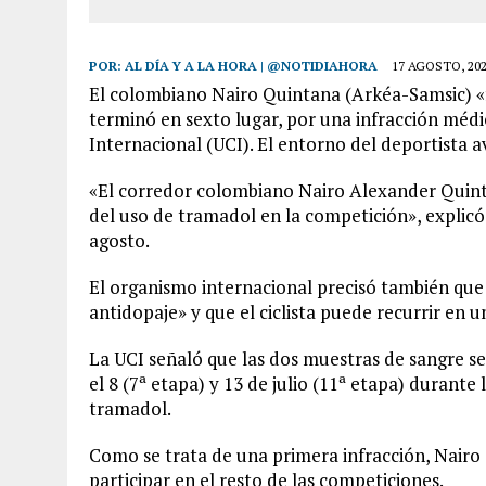
7 AGOSTO, 2026
|
YARACUY: ASESINARON DOS HOMBRES EL MISMO DÍ
POR:
AL DÍA Y A LA HORA | @NOTIDIAHORA
17 AGOSTO, 20
El colombiano Nairo Quintana (Arkéa-Samsic) «fu
terminó en sexto lugar, por una infracción médic
Internacional (UCI). El entorno del deportista 
«El corredor colombiano Nairo Alexander Quinta
del uso de tramadol en la competición», explic
agosto.
El organismo internacional precisó también que n
antidopaje» y que el ciclista puede recurrir en u
La UCI señaló que las dos muestras de sangre s
el 8 (7ª etapa) y 13 de julio (11ª etapa) durante
tramadol.
Como se trata de una primera infracción, Nairo 
participar en el resto de las competiciones.