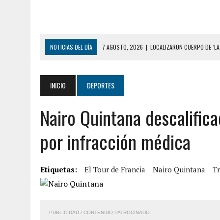
NOTICIAS DEL DÍA
7 AGOSTO, 2026
|
LOCALIZARON CUERPO DE ‘LA
GUAIRA
6 AGOSTO, 2026
|
MISTERIOSA MUERTE DE MODELO EN MONAGAS: HA
INICIO
DEPORTES
6 AGOSTO, 2026
|
BARINAS: ADOLESCENTE SE QUITÓ LA VIDA TRAS S
Nairo Quintana descalific
6 AGOSTO, 2026
|
CONMOCIÓN EN COLORADO POR ASESINATO DE UNA
5 AGOSTO, 2026
|
PRESUNTO BROTE PSICÓTICO POR FALTA DE TRAT
por infracción médica
5 AGOSTO, 2026
|
HORROR EN BARINAS: UN HOMBRE INDUJO AL SUICI
3 AGOSTO, 2026
|
LA INCREÍBLE FORMA EN LA QUE SOBREVIVIÓ UN H
Etiquetas:
El Tour de Francia
Nairo Quintana
T
EDIFICIO PETUNIA
7 AGOSTO, 2026
|
FUGA DE GAS GENERÓ EXPLOSIÓN EN LOCAL COMER
7 AGOSTO, 2026
|
HOMBRE ASESINÓ A SU TÍA CON UN PUÑAL Y DEJÓ H
PUBLICIDAD / CONTENIDO PATROCINADO