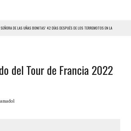
 SEÑORA DE LAS UÑAS BONITAS’ 42 DÍAS DESPUÉS DE LOS TERREMOTOS EN LA
LLARON EL CUERPO DENTRO DE SU CASA
ER ACOSADA Y ABUSADA POR LA PAREJA DE SU ABUELA
ado del Tour de Francia 2022
 ADOLESCENTE VENEZOLANA EN REUNIÓN CON AMIGOS
AMIENTO DESENCADENÓ TRAGEDIA FAMILIAR
DIO A UNA ADOLESCENTE DE 13 AÑOS TRAS ABUSAR DE ELLA
OMBRE Y SU FAMILIA TRAS LOS TERREMOTOS: CAYERON DESDE EL PISO NUEVE DEL
ramadol
CIAL DE CHACAO
ERIDAS A SU PRIMA Y A OTRO FAMILIAR EN BOLÍVAR