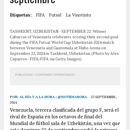
Etiquetas:
FIFA
Futsal
La Vinotinto
TASHKENT, UZBEKISTAN - SEPTEMBER 22: Wilmer
Cabarcas of Venezuela celebrates scoring their second goal
during the FIFA Futsal World Cup Uzbekistan 2024 match
between Venezuela and Guatemala at Hubo Arena on
September 22, 2024 in Tashkent, Uzbekistan. (Photo by Alex
Caparros - FIFA/FIFA via Getty Images)
PUBLICIDAD / CONTENIDO PATROCINADO
POR:
AL DÍA Y A LA HORA | @NOTIDIAHORA
23 SEPTIEMBRE,
2024
Venezuela, tercera clasificada del grupo F, será el
rival de España en los octavos de final del
Mundial de fútbol sala de Uzbekistán, una vez que
este domingo 22 de septiembre acabó la primera