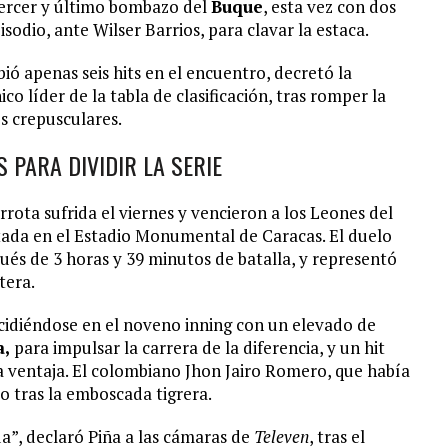
tercer y último bombazo del
Buque
, esta vez con dos
sodio, ante Wilser Barrios, para clavar la estaca.
ió apenas seis hits en el encuentro, decretó la
o líder de la tabla de clasificación, tras romper la
s crepusculares.
 PARA DIVIDIR LA SERIE
rota sufrida el viernes y vencieron a los Leones del
utada en el Estadio Monumental de Caracas. El duelo
és de 3 horas y 39 minutos de batalla, y representó
tera.
idiéndose en el noveno inning con un elevado de
a,
para impulsar la carrera de la diferencia, y un hit
a ventaja. El colombiano Jhon Jairo Romero, que había
do tras la emboscada tigrera.
ada”, declaró Piña a las cámaras de
Televen
, tras el