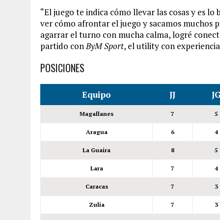
“El juego te indica cómo llevar las cosas y es l
ver cómo afrontar el juego y sacamos muchos pi
agarrar el turno con mucha calma, logré conectar 
partido con
ByM Sport
, el utility con experienci
POSICIONES
Equipo
JJ
J
Magallanes
7
5
Aragua
6
4
La Guaira
8
5
Lara
7
4
Caracas
7
3
Zulia
7
3