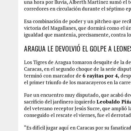
una hora por lluvia, Alberth Martínez sumó el 
corredores en circulación durante el séptimo epi
Esa combinación de poder y un pitcheo que recib
victoria del Magallanes, que dormirá como el únic
igualdad que mantenía, precisamente, contra lo
ARAGUA LE DEVOLVIÓ EL GOLPE A LEONES
Los Tigres de Aragua tomaron desquite de la der
Caracas, en el segundo choque de la serie disp
terminó con marcador de
6 rayitas por 4,
despu
el primer triunfo de los maracayeros en la carre
Fue un encuentro muy disputado, que acabó dec
sacrificio del jardinero izquierdo
Leobaldo Piñ
del veterano receptor Jesús Sucre, que amplió l
conseguido el rescate el viernes, fue el derrota
“Es difícil jugar aquí en Caracas por su fanatic