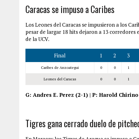
Caracas se impuso a Caribes
Los Leones del Caracas se impusieron a los Cari
pesar de largar 18 hits dejaron a 13 corredores 
de la UCV.
Final
1
2
3
Caribes de Anzoategui
0
0
1
Leones del Caracas
0
0
1
G: Andres E. Perez (2-1) | P: Harold Chirino
Tigres gana cerrado duelo de pitche
En Maracay los Tigres de Aragua se impuso a C