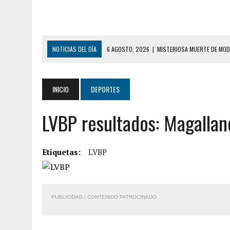
NOTICIAS DEL DÍA
6 AGOSTO, 2026
|
MISTERIOSA MUERTE DE MOD
6 AGOSTO, 2026
|
BARINAS: ADOLESCENTE SE QUITÓ LA VIDA TRAS S
6 AGOSTO, 2026
|
CONMOCIÓN EN COLORADO POR ASESINATO DE UNA
INICIO
DEPORTES
5 AGOSTO, 2026
|
PRESUNTO BROTE PSICÓTICO POR FALTA DE TRAT
LVBP resultados: Magallan
5 AGOSTO, 2026
|
HORROR EN BARINAS: UN HOMBRE INDUJO AL SUICI
8 AGOSTO, 2026
|
BOMBEROS DE CARACAS COMBATIERON INCENDIO DE
7 AGOSTO, 2026
|
FUGA DE GAS GENERÓ EXPLOSIÓN EN LOCAL COMER
Etiquetas:
LVBP
7 AGOSTO, 2026
|
HOMBRE ASESINÓ A SU TÍA CON UN PUÑAL Y DEJÓ H
7 AGOSTO, 2026
|
YARACUY: ASESINARON DOS HOMBRES EL MISMO DÍ
PUBLICIDAD / CONTENIDO PATROCINADO
7 AGOSTO, 2026
|
LOCALIZARON CUERPO DE ‘LA SEÑORA DE LAS UÑA