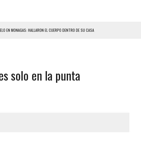
ELO EN MONAGAS: HALLARON EL CUERPO DENTRO DE SU CASA
ER ACOSADA Y ABUSADA POR LA PAREJA DE SU ABUELA
 ADOLESCENTE VENEZOLANA EN REUNIÓN CON AMIGOS
AMIENTO DESENCADENÓ TRAGEDIA FAMILIAR
es solo en la punta
DIO A UNA ADOLESCENTE DE 13 AÑOS TRAS ABUSAR DE ELLA
 GRAN MAGNITUD EN ZONA INDUSTRIAL DE EL LLANITO
CIAL DE CHACAO
ERIDAS A SU PRIMA Y A OTRO FAMILIAR EN BOLÍVAR
A EN SECTORES VECINOS
S BONITAS’ 42 DÍAS DESPUÉS DE LOS TERREMOTOS EN LA GUAIRA