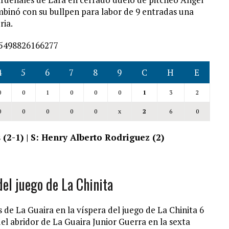
mbinó con su bullpen para labor de 9 entradas una
ria.
165498826166277
4
5
6
7
8
9
C
H
E
0
0
1
0
0
0
1
3
2
0
0
0
0
0
x
2
6
0
 (2-1) | S: Henry Alberto Rodriguez (2)
del juego de La Chinita
 de La Guaira en la víspera del juego de La Chinita 6
el abridor de La Guaira Junior Guerra en la sexta