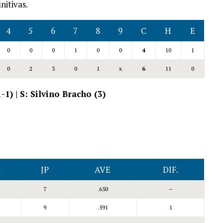
nitivas.
4
5
6
7
8
9
C
H
E
0
0
0
1
0
0
4
10
1
0
2
3
0
1
x
6
11
0
1) | S: Silvino Bracho (3)
G
JP
AVE
DIF.
7
.650
–
9
.591
1