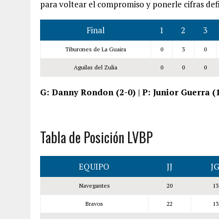
para voltear el compromiso y ponerle cifras defi
Final
1
2
3
Tiburones de La Guaira
0
3
0
Aguilas del Zulia
0
0
0
G: Danny Rondon (2-0) | P: Junior Guerra (1-
Tabla de Posición LVBP
EQUIPO
JJ
J
Navegantes
20
13
Bravos
22
13