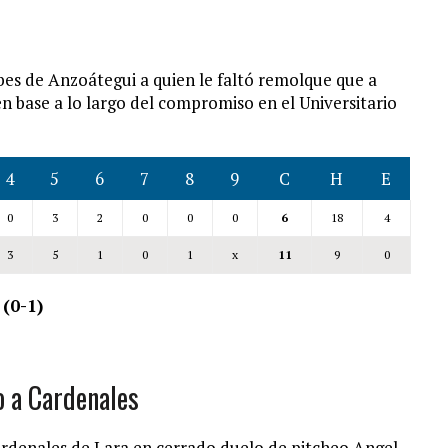
bes de Anzoátegui a quien le faltó remolque que a
en base a lo largo del compromiso en el Universitario
4
5
6
7
8
9
C
H
E
0
3
2
0
0
0
6
18
4
3
5
1
0
1
x
11
9
0
 (0-1)
o a Cardenales
ardenales de Lara en cerrado duelo de pitcheo Angel