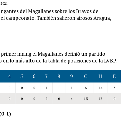
 2021
engantes del Magallanes sobre los Bravos de
 del campeonato. También salieron airosos Aragua,
 primer inning el Magallanes definió un partido
 en lo más alto de la tabla de posiciones de la LVBP.
4
5
6
7
8
9
C
H
E
0
0
0
1
1
1
6
14
3
0
0
0
2
0
x
13
12
0
(0-1)