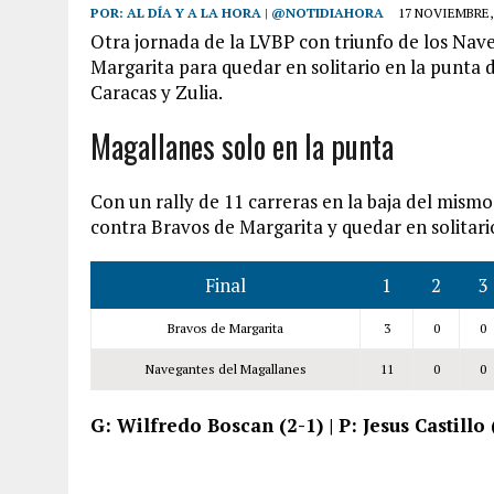
POR:
AL DÍA Y A LA HORA | @NOTIDIAHORA
17 NOVIEMBRE,
Otra jornada de la LVBP con triunfo de los Nav
Margarita para quedar en solitario en la punta
Caracas y Zulia.
Magallanes solo en la punta
Con un rally de 11 carreras en la baja del mismo
contra Bravos de Margarita y quedar en solitario
Final
1
2
3
Bravos de Margarita
3
0
0
Navegantes del Magallanes
11
0
0
G: Wilfredo Boscan (2-1) | P: Jesus Castillo 