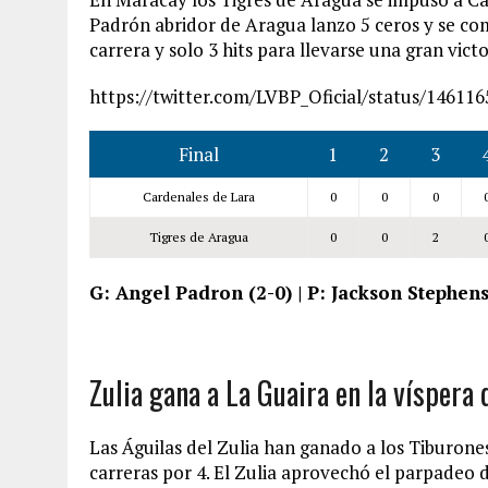
Padrón abridor de Aragua lanzo 5 ceros y se co
carrera y solo 3 hits para llevarse una gran victo
https://twitter.com/LVBP_Oficial/status/1461
Final
1
2
3
Cardenales de Lara
0
0
0
Tigres de Aragua
0
0
2
G: Angel Padron (2-0) | P: Jackson Stephens
Zulia gana a La Guaira en la víspera 
Las Águilas del Zulia han ganado a los Tiburones
carreras por 4. El Zulia aprovechó el parpadeo d