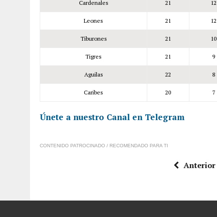
Cardenales
21
12
Leones
21
12
Tiburones
21
10
Tigres
21
9
Aguilas
22
8
Caribes
20
7
Únete a nuestro Canal en Telegram
CONTENIDO PATROCINADO / RECOMENDADO PARA TI
Anterior