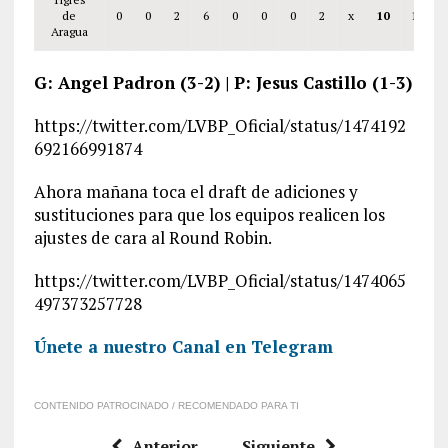
de
0
0
2
6
0
0
0
2
x
10
14
Aragua
G: Angel Padron (3-2) | P: Jesus Castillo (1-3)
https://twitter.com/LVBP_Oficial/status/1474192
692166991874
Ahora mañana toca el draft de adiciones y
sustituciones para que los equipos realicen los
ajustes de cara al Round Robin.
https://twitter.com/LVBP_Oficial/status/1474065
497373257728
Únete a nuestro Canal en Telegram
CONTENIDO PATROCINADO / RECOMENDADO PARA TI
Anterior
Siguiente