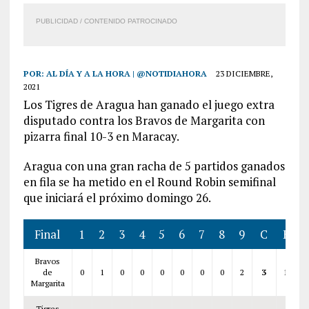
PUBLICIDAD / CONTENIDO PATROCINADO
POR:
AL DÍA Y A LA HORA | @NOTIDIAHORA
23 DICIEMBRE,
2021
Los Tigres de Aragua han ganado el juego extra
disputado contra los Bravos de Margarita con
pizarra final 10-3 en Maracay.
Aragua con una gran racha de 5 partidos ganados
en fila se ha metido en el Round Robin semifinal
que iniciará el próximo domingo 26.
Final
1
2
3
4
5
6
7
8
9
C
H
Bravos
de
0
1
0
0
0
0
0
0
2
3
10
Margarita
Tigres