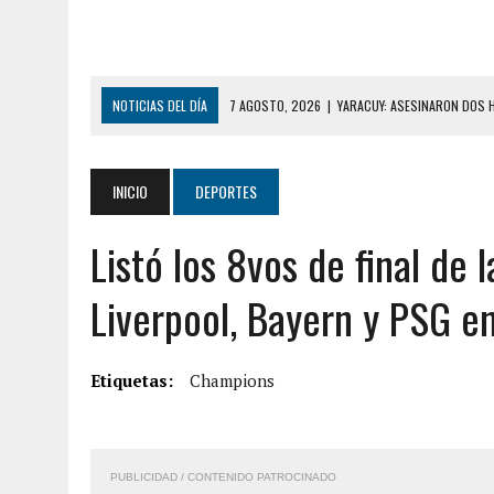
NOTICIAS DEL DÍA
7 AGOSTO, 2026
|
YARACUY: ASESINARON DOS 
7 AGOSTO, 2026
|
LOCALIZARON CUERPO DE ‘LA SEÑORA DE LAS UÑA
6 AGOSTO, 2026
|
MISTERIOSA MUERTE DE MODELO EN MONAGAS: HA
INICIO
DEPORTES
6 AGOSTO, 2026
|
BARINAS: ADOLESCENTE SE QUITÓ LA VIDA TRAS S
Listó los 8vos de final de
6 AGOSTO, 2026
|
CONMOCIÓN EN COLORADO POR ASESINATO DE UNA
5 AGOSTO, 2026
|
PRESUNTO BROTE PSICÓTICO POR FALTA DE TRAT
Liverpool, Bayern y PSG e
5 AGOSTO, 2026
|
HORROR EN BARINAS: UN HOMBRE INDUJO AL SUICI
8 AGOSTO, 2026
|
BOMBEROS DE CARACAS COMBATIERON INCENDIO DE
Etiquetas:
Champions
7 AGOSTO, 2026
|
FUGA DE GAS GENERÓ EXPLOSIÓN EN LOCAL COMER
7 AGOSTO, 2026
|
HOMBRE ASESINÓ A SU TÍA CON UN PUÑAL Y DEJÓ H
PUBLICIDAD / CONTENIDO PATROCINADO