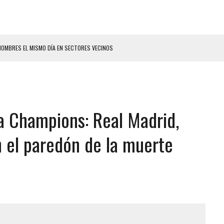
HOMBRES EL MISMO DÍA EN SECTORES VECINOS
S BONITAS’ 42 DÍAS DESPUÉS DE LOS TERREMOTOS EN LA GUAIRA
LLARON EL CUERPO DENTRO DE SU CASA
ER ACOSADA Y ABUSADA POR LA PAREJA DE SU ABUELA
 la Champions: Real Madrid,
 ADOLESCENTE VENEZOLANA EN REUNIÓN CON AMIGOS
AMIENTO DESENCADENÓ TRAGEDIA FAMILIAR
n el paredón de la muerte
DIO A UNA ADOLESCENTE DE 13 AÑOS TRAS ABUSAR DE ELLA
 GRAN MAGNITUD EN ZONA INDUSTRIAL DE EL LLANITO
CIAL DE CHACAO
ERIDAS A SU PRIMA Y A OTRO FAMILIAR EN BOLÍVAR