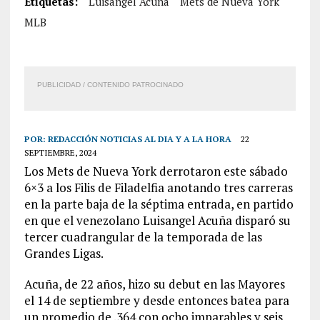
Etiquetas:
Luisángel Acuña
Mets de Nueva York
MLB
PUBLICIDAD / CONTENIDO PATROCINADO
POR:
REDACCIÓN NOTICIAS AL DIA Y A LA HORA
22
SEPTIEMBRE, 2024
Los Mets de Nueva York derrotaron este sábado
6×3 a los Filis de Filadelfia anotando tres carreras
en la parte baja de la séptima entrada, en partido
en que el venezolano Luisangel Acuña disparó su
tercer cuadrangular de la temporada de las
Grandes Ligas.
Acuña, de 22 años, hizo su debut en las Mayores
el 14 de septiembre y desde entonces batea para
un promedio de .364 con ocho imparables y seis