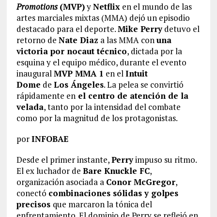
Promotions
(MVP)
y
Netflix
en el mundo de las
artes marciales mixtas (MMA) dejó un episodio
destacado para el deporte.
Mike Perry
detuvo el
retorno de
Nate Diaz
a las MMA con
una
victoria por nocaut técnico
, dictada por la
esquina y el equipo médico, durante el evento
inaugural
MVP MMA 1
en el
Intuit
Dome
de
Los Ángeles
. La pelea se convirtió
rápidamente en
el centro de atención de la
velada
, tanto por la intensidad del combate
como por la magnitud de los protagonistas.
por
INFOBAE
Desde el primer instante,
Perry
impuso su ritmo.
El ex luchador de
Bare Knuckle FC
,
organización asociada a
Conor McGregor
,
conectó
combinaciones sólidas y golpes
precisos
que marcaron la tónica del
enfrentamiento. El dominio de Perry se reflejó en