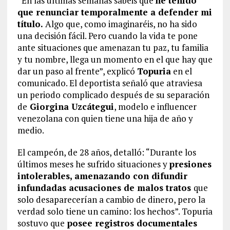
“En las últimas semanas sabéis que
he tenido
que renunciar temporalmente a defender mi
título.
Algo que, como imaginaréis, no ha sido
una decisión fácil. Pero cuando la vida te pone
ante situaciones que amenazan tu paz, tu familia
y tu nombre, llega un momento en el que hay que
dar un paso al frente”, explicó
Topuria
en el
comunicado. El deportista señaló que atraviesa
un periodo complicado después de su separación
de
Giorgina Uzcátegui
, modelo e influencer
venezolana con quien tiene una hija de año y
medio.
El campeón, de 28 años, detalló: “Durante los
últimos meses he sufrido situaciones y
presiones
intolerables, amenazando con difundir
infundadas acusaciones de malos tratos
que
solo desaparecerían a cambio de dinero, pero la
verdad solo tiene un camino: los hechos”. Topuria
sostuvo que
posee registros documentales