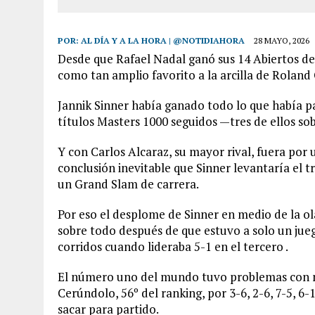
POR:
AL DÍA Y A LA HORA | @NOTIDIAHORA
28 MAYO, 2026
Desde que Rafael Nadal ganó sus 14 Abiertos de
como tan amplio favorito a la arcilla de Roland
Jannik Sinner había ganado todo lo que había par
títulos Masters 1000 seguidos —tres de ellos sob
Y con Carlos Alcaraz, su mayor rival, fuera por
conclusión inevitable que Sinner levantaría el 
un Grand Slam de carrera.
Por eso el desplome de Sinner en medio de la ol
sobre todo después de que estuvo a solo un jue
corridos cuando lideraba 5-1 en el tercero .
El número uno del mundo tuvo problemas con m
Cerúndolo, 56º del ranking, por 3-6, 2-6, 7-5, 6
sacar para partido.