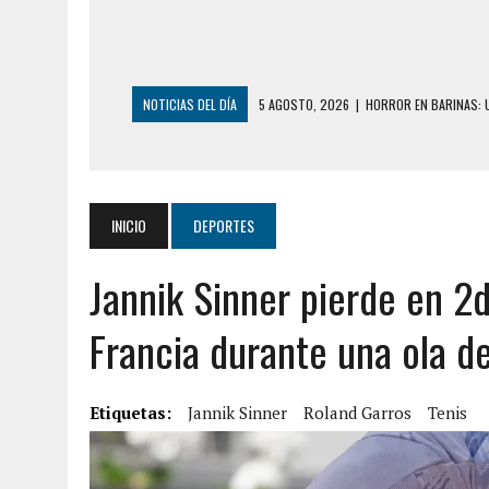
NOTICIAS DEL DÍA
5 AGOSTO, 2026
|
HORROR EN BARINAS: U
3 AGOSTO, 2026
|
LA INCREÍBLE FORMA EN LA QUE SOBREVIVIÓ
EDIFICIO PETUNIA
3 AGOSTO, 2026
|
YARACUY: INTENTÓ DESCONECTAR SU NEVERA
INICIO
DEPORTES
2 AGOSTO, 2026
|
AYUDABA A PERSONAS EN SITUACIÓN DE CAL
Jannik Sinner pierde en 2
2 AGOSTO, 2026
|
COLAPSÓ TECHO DE UNA VIVIENDA EN EL C
2 AGOSTO, 2026
|
FALCÓN: MUJER ATACÓ CON UN CUCHILLO A S
Francia durante una ola de
6 AGOSTO, 2026
|
MISTERIOSA MUERTE DE MODELO EN MONAGA
6 AGOSTO, 2026
|
BARINAS: ADOLESCENTE SE QUITÓ LA VIDA T
Etiquetas:
Jannik Sinner
Roland Garros
Tenis
6 AGOSTO, 2026
|
CONMOCIÓN EN COLORADO POR ASESINATO D
5 AGOSTO, 2026
|
PRESUNTO BROTE PSICÓTICO POR FALTA DE