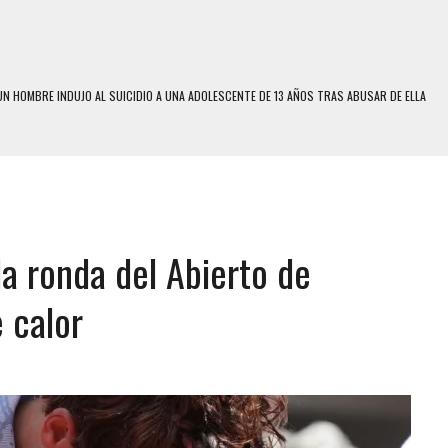
N HOMBRE INDUJO AL SUICIDIO A UNA ADOLESCENTE DE 13 AÑOS TRAS ABUSAR DE ELLA
 UN HOMBRE Y SU FAMILIA TRAS LOS TERREMOTOS: CAYERON DESDE EL PISO NUEVE DEL
 MIENTRAS LA CASA SE INUNDABA
LE Y MURIÓ A MANOS DE VARIOS DE ELLOS EN MATURÍN
da ronda del Abierto de
ENTRO DE CARACAS CON MÁS DE 20 PERSONAS ADENTRO
US HIJOS, UNO PERDIÓ LA VIDA
 calor
S: HALLARON EL CUERPO DENTRO DE SU CASA
RAS SER ACOSADA Y ABUSADA POR LA PAREJA DE SU ABUELA
E UNA ADOLESCENTE VENEZOLANA EN REUNIÓN CON AMIGOS
 TRATAMIENTO DESENCADENÓ TRAGEDIA FAMILIAR