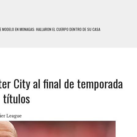
E MODELO EN MONAGAS: HALLARON EL CUERPO DENTRO DE SU CASA
 SE QUITÓ LA VIDA TRAS SER ACOSADA Y ABUSADA POR LA PAREJA DE SU ABUELA
E UNA ADOLESCENTE VENEZOLANA EN REUNIÓN CON AMIGOS
 TRATAMIENTO DESENCADENÓ TRAGEDIA FAMILIAR
SUICIDIO A UNA ADOLESCENTE DE 13 AÑOS TRAS ABUSAR DE ELLA
 UN HOMBRE Y SU FAMILIA TRAS LOS TERREMOTOS: CAYERON DESDE EL PISO NUEVE DEL
er City al final de temporada
 títulos
COMERCIAL DE CHACAO
DEJÓ HERIDAS A SU PRIMA Y A OTRO FAMILIAR EN BOLÍVAR
ier League
MO DÍA EN SECTORES VECINOS
S UÑAS BONITAS’ 42 DÍAS DESPUÉS DE LOS TERREMOTOS EN LA GUAIRA