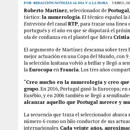
POR:
REDACCIÓN NOTICIAS AL DIA Y A LA HORA
3 JUNIO, 20
Roberto Martínez
, seleccionador de
Portugal
táctico:
la numerología
. El técnico español l
Entrevista
del canal
RTP
, para trazar una línea
portugués y el año en que se disputará el próx
ola de confianza en el plantel que lidera
Cristi
El argumento de Martínez descansa sobre tres f
mejor actuación en una Copa del Mundo, con 9 g
la selección lusitana volvió a brillar y llegó a s
la
Eurocopa
en
Francia
. Los tres años compart
“
Creo mucho en la numerología y creo que 
grupo
. En 2016, Portugal ganó la Eurocopa; en 
Eusébio, y en 2006 también se llegó a semifinal
alcanzar aquello que Portugal merece y m
La secuencia que traza el seleccionador abarca 
número 6 como un hilo conductor de sus actua
internacionales.
Cada veinte años, aproxima