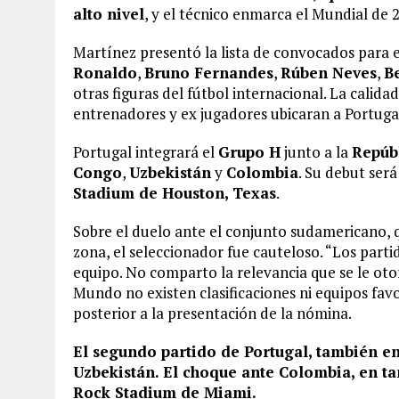
alto nivel
, y el técnico enmarca el Mundial de 
Martínez presentó la lista de convocados para e
Ronaldo
,
Bruno Fernandes
,
Rúben Neves
,
B
otras figuras del fútbol internacional. La calid
entrenadores y ex jugadores ubicaran a Portugal 
Portugal integrará el
Grupo H
junto a la
Repúb
Congo
,
Uzbekistán
y
Colombia
. Su debut será
Stadium de Houston, Texas
.
Sobre el duelo ante el conjunto sudamericano, 
zona, el seleccionador fue cauteloso. “Los parti
equipo. No comparto la relevancia que se le oto
Mundo no existen clasificaciones ni equipos fav
posterior a la presentación de la nómina.
El segundo partido de Portugal, también en
Uzbekistán. El choque ante Colombia, en tan
Rock Stadium de Miami.