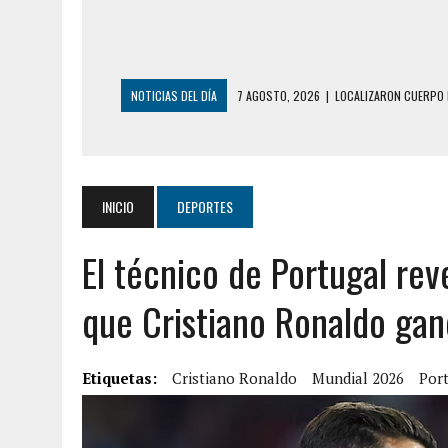
NOTICIAS DEL DÍA
6 AGOSTO, 2026
|
MISTERIOSA MUERTE D
6 AGOSTO, 2026
|
BARINAS: ADOLESCENTE SE QUITÓ LA VIDA T
6 AGOSTO, 2026
|
CONMOCIÓN EN COLORADO POR ASESINATO D
5 AGOSTO, 2026
|
PRESUNTO BROTE PSICÓTICO POR FALTA DE
INICIO
DEPORTES
5 AGOSTO, 2026
|
HORROR EN BARINAS: UN HOMBRE INDUJO AL 
El técnico de Portugal rev
3 AGOSTO, 2026
|
LA INCREÍBLE FORMA EN LA QUE SOBREVIVIÓ
EDIFICIO PETUNIA
que Cristiano Ronaldo gan
7 AGOSTO, 2026
|
FUGA DE GAS GENERÓ EXPLOSIÓN EN LOCAL 
7 AGOSTO, 2026
|
HOMBRE ASESINÓ A SU TÍA CON UN PUÑAL Y 
Etiquetas:
Cristiano Ronaldo
Mundial 2026
Por
7 AGOSTO, 2026
|
YARACUY: ASESINARON DOS HOMBRES EL MIS
7 AGOSTO, 2026
|
LOCALIZARON CUERPO DE ‘LA SEÑORA DE LA