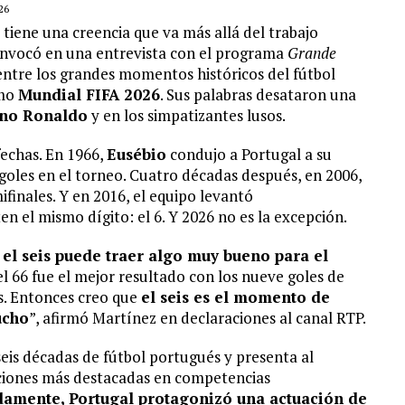
26
, tiene una creencia que va más allá del trabajo
a invocó en una entrevista con el programa
Grande
 entre los grandes momentos históricos del fútbol
imo
Mundial FIFA 2026
. Sus palabras desataron una
ano Ronaldo
y en los simpatizantes lusos.
echas. En 1966,
Eusébio
condujo a Portugal a su
oles en el torneo. Cuatro décadas después, en 2006,
emifinales. Y en 2016, el equipo levantó
en el mismo dígito: el 6. Y 2026 no es la excepción.
el seis puede traer algo muy bueno para el
el 66 fue el mejor resultado con los nueve goles de
es. Entonces creo que
el seis es el momento de
ucho
”, afirmó Martínez en declaraciones al canal RTP.
seis décadas de fútbol portugués y presenta al
ciones más destacadas en competencias
damente, Portugal protagonizó una actuación de