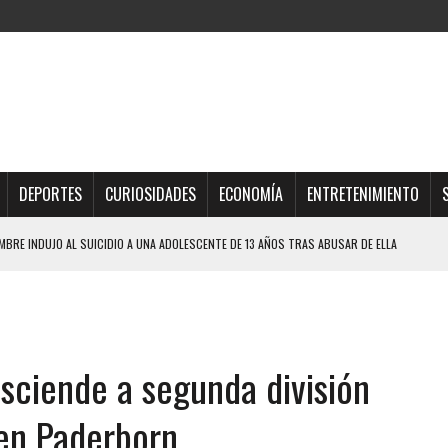
DEPORTES
CURIOSIDADES
ECONOMÍA
ENTRETENIMIENTO
BRE INDUJO AL SUICIDIO A UNA ADOLESCENTE DE 13 AÑOS TRAS ABUSAR DE ELLA
QUE SOBREVIVIÓ UN HOMBRE Y SU FAMILIA TRAS LOS TERREMOTOS: CAYERON
TRAS LA CASA SE INUNDABA
sciende a segunda división
URIÓ A MANOS DE VARIOS DE ELLOS EN MATURÍN
 DE CARACAS CON MÁS DE 20 PERSONAS ADENTRO
 en Paderborn
JOS, UNO PERDIÓ LA VIDA