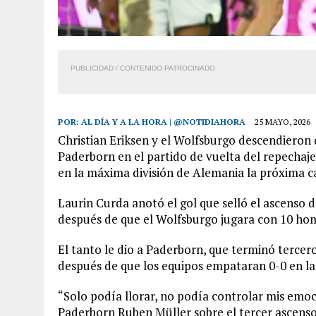
PUBLICIDAD / CONTENIDO PATROCINADO
POR:
AL DÍA Y A LA HORA | @NOTIDIAHORA
25 MAYO, 2026
Christian Eriksen y el Wolfsburgo descendieron d
Paderborn en el partido de vuelta del repechaj
en la máxima división de Alemania la próxima 
Laurin Curda anotó el gol que selló el ascenso
después de que el Wolfsburgo jugara con 10 ho
El tanto le dio a Paderborn, que terminó tercero 
después de que los equipos empataran 0-0 en la 
“Solo podía llorar, no podía controlar mis emo
Paderborn Ruben Müller sobre el tercer ascenso 