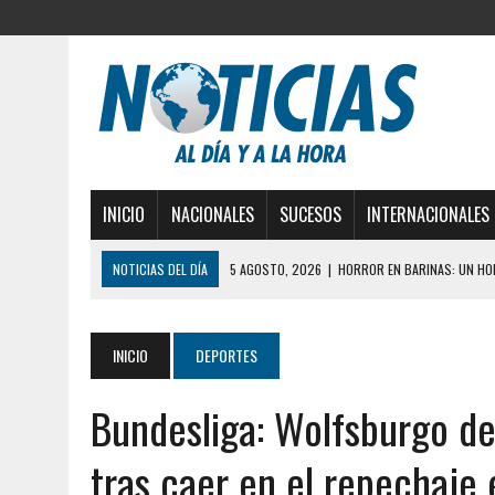
INICIO
NACIONALES
SUCESOS
INTERNACIONALES
NOTICIAS DEL DÍA
5 AGOSTO, 2026
|
HORROR EN BARINAS: UN HOM
3 AGOSTO, 2026
|
LA INCREÍBLE FORMA EN LA 
DESDE EL PISO NUEVE DEL EDIFICIO PETUNIA
INICIO
DEPORTES
3 AGOSTO, 2026
|
YARACUY: INTENTÓ DESCONECTAR SU NEVERA MIEN
Bundesliga: Wolfsburgo de
2 AGOSTO, 2026
|
AYUDABA A PERSONAS EN SITUACIÓN DE CALLE Y M
2 AGOSTO, 2026
|
COLAPSÓ TECHO DE UNA VIVIENDA EN EL CENTRO
tras caer en el repechaje
2 AGOSTO, 2026
|
FALCÓN: MUJER ATACÓ CON UN CUCHILLO A SUS HI