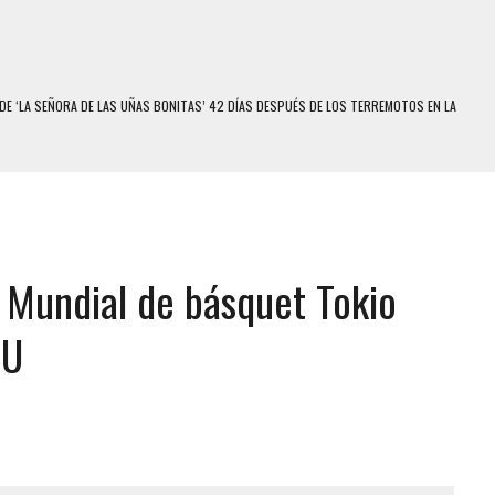
DE ‘LA SEÑORA DE LAS UÑAS BONITAS’ 42 DÍAS DESPUÉS DE LOS TERREMOTOS EN LA
S: HALLARON EL CUERPO DENTRO DE SU CASA
RAS SER ACOSADA Y ABUSADA POR LA PAREJA DE SU ABUELA
E UNA ADOLESCENTE VENEZOLANA EN REUNIÓN CON AMIGOS
l Mundial de básquet Tokio
 TRATAMIENTO DESENCADENÓ TRAGEDIA FAMILIAR
SUICIDIO A UNA ADOLESCENTE DE 13 AÑOS TRAS ABUSAR DE ELLA
UU
 UN HOMBRE Y SU FAMILIA TRAS LOS TERREMOTOS: CAYERON DESDE EL PISO NUEVE DEL
COMERCIAL DE CHACAO
DEJÓ HERIDAS A SU PRIMA Y A OTRO FAMILIAR EN BOLÍVAR