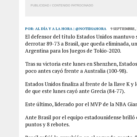
7 AGOSTO, 2026
|
YARACUY: ASESINARON DOS HOMBRES EL MIS
PUBLICIDAD / CONTENIDO PATROCINADO
POR:
AL DÍA Y A LA HORA | @NOTIDIAHORA
9 SEPTIEMBRE, 
El defensor del título Estados Unidos mantuvo s
derrotar 89-73 a Brasil, que queda eliminada, un
Argentina para los Juegos de Tokio-2020.
Tras su victoria este lunes en Shenzhen, Estados
poco antes cayó frente a Australia (100-98).
Estados Unidos finaliza al frente de la llave K 
de que este lunes cayó ante Grecia (84-77).
Este último, liderado por el MVP de la NBA Gi
Ante Brasil por el equipo estadounidense brilló
puntos y 8 rebotes.