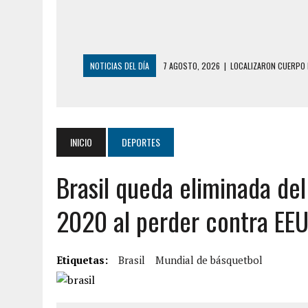
NOTICIAS DEL DÍA
7 AGOSTO, 2026
|
LOCALIZARON CUERPO 
GUAIRA
6 AGOSTO, 2026
|
MISTERIOSA MUERTE DE MODELO EN MONAGA
6 AGOSTO, 2026
|
BARINAS: ADOLESCENTE SE QUITÓ LA VIDA T
INICIO
DEPORTES
6 AGOSTO, 2026
|
CONMOCIÓN EN COLORADO POR ASESINATO D
Brasil queda eliminada de
5 AGOSTO, 2026
|
PRESUNTO BROTE PSICÓTICO POR FALTA DE
5 AGOSTO, 2026
|
HORROR EN BARINAS: UN HOMBRE INDUJO AL 
2020 al perder contra EE
3 AGOSTO, 2026
|
LA INCREÍBLE FORMA EN LA QUE SOBREVIVIÓ
EDIFICIO PETUNIA
Etiquetas:
Brasil
Mundial de básquetbol
7 AGOSTO, 2026
|
FUGA DE GAS GENERÓ EXPLOSIÓN EN LOCAL 
7 AGOSTO, 2026
|
HOMBRE ASESINÓ A SU TÍA CON UN PUÑAL Y 