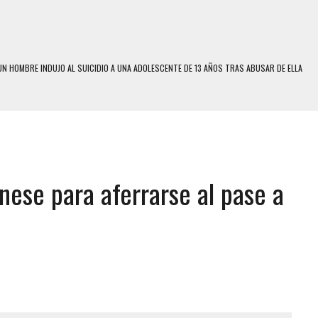
N HOMBRE INDUJO AL SUICIDIO A UNA ADOLESCENTE DE 13 AÑOS TRAS ABUSAR DE ELLA
N LA QUE SOBREVIVIÓ UN HOMBRE Y SU FAMILIA TRAS LOS TERREMOTOS: CAYERON
A
 MIENTRAS LA CASA SE INUNDABA
LE Y MURIÓ A MANOS DE VARIOS DE ELLOS EN MATURÍN
ENTRO DE CARACAS CON MÁS DE 20 PERSONAS ADENTRO
nese para aferrarse al pase a
US HIJOS, UNO PERDIÓ LA VIDA
S: HALLARON EL CUERPO DENTRO DE SU CASA
RAS SER ACOSADA Y ABUSADA POR LA PAREJA DE SU ABUELA
E UNA ADOLESCENTE VENEZOLANA EN REUNIÓN CON AMIGOS
 TRATAMIENTO DESENCADENÓ TRAGEDIA FAMILIAR