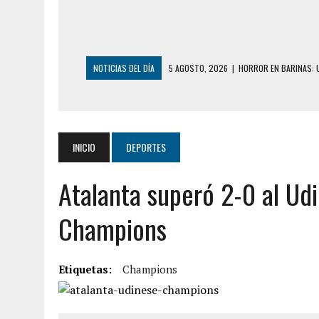
NOTICIAS DEL DÍA
5 AGOSTO, 2026
|
HORROR EN BARINAS: U
3 AGOSTO, 2026
|
LA INCREÍBLE FORMA E
DESDE EL PISO NUEVE DEL EDIFICIO PETUNI
3 AGOSTO, 2026
|
YARACUY: INTENTÓ DESCONECTAR SU NEVERA
INICIO
DEPORTES
2 AGOSTO, 2026
|
AYUDABA A PERSONAS EN SITUACIÓN DE CAL
2 AGOSTO, 2026
|
COLAPSÓ TECHO DE UNA VIVIENDA EN EL C
Atalanta superó 2-0 al Udi
2 AGOSTO, 2026
|
FALCÓN: MUJER ATACÓ CON UN CUCHILLO A S
Champions
6 AGOSTO, 2026
|
MISTERIOSA MUERTE DE MODELO EN MONAGA
6 AGOSTO, 2026
|
BARINAS: ADOLESCENTE SE QUITÓ LA VIDA T
Etiquetas:
Champions
6 AGOSTO, 2026
|
CONMOCIÓN EN COLORADO POR ASESINATO D
5 AGOSTO, 2026
|
PRESUNTO BROTE PSICÓTICO POR FALTA DE