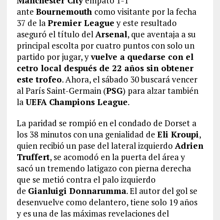
Manchester City
empató 1-1
ante
Bournemouth
como visitante por la fecha
37 de la
Premier League
y este resultado
aseguró el título del
Arsenal
, que aventaja a su
principal escolta por cuatro puntos con solo un
partido por jugar, y
vuelve a quedarse con el
cetro local después de 22 años sin obtener
este trofeo
. Ahora, el sábado 30 buscará vencer
al París Saint-Germain (
PSG
) para alzar también
la
UEFA Champions League
.
La paridad se rompió en el condado de Dorset a
los 38 minutos con una genialidad de
Eli Kroupi
,
quien recibió un pase del lateral izquierdo
Adrien
Truffert
, se acomodó en la puerta del área y
sacó un tremendo latigazo con pierna derecha
que se metió contra el palo izquierdo
de
Gianluigi Donnarumma
. El autor del gol se
desenvuelve como delantero, tiene solo 19 años
y es una de las máximas revelaciones del