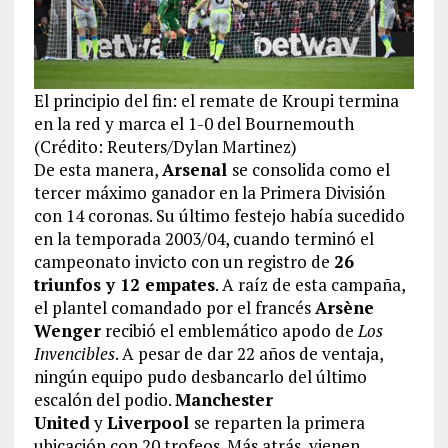
El principio del fin: el remate de Kroupi termina
en la red y marca el 1-0 del Bournemouth
(Crédito: Reuters/Dylan Martinez)
De esta manera,
Arsenal
se consolida como el
tercer máximo ganador en la Primera División
con 14 coronas. Su último festejo había sucedido
en la temporada 2003/04, cuando terminó el
campeonato invicto con un registro de
26
triunfos y 12 empates
. A raíz de esta campaña,
el plantel comandado por el francés
Arsène
Wenger
recibió el emblemático apodo de
Los
Invencibles
. A pesar de dar 22 años de ventaja,
ningún equipo pudo desbancarlo del último
escalón del podio.
Manchester
United
y
Liverpool
se reparten la primera
ubicación con 20 trofeos. Más atrás, vienen