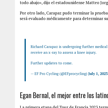
todo abajo», dijo el estadounidense Matteo Jo
Por otro lado, Carapaz pudo terminar la prueba 
será evaluado médicamente para determinar su f
Richard Carapaz is undergoing further medical
receive an x-ray to assess a knee injury.
Further updates to come.
— EF Pro Cycling (@EFprocycling)
July 1, 2023
Egan Bernal, el mejor entre los lati
La primera etapa del Tour de Francia 2023 termi