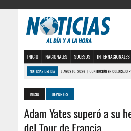
INICIO
NACIONALES
SUCESOS
INTERNACIONALES
NOTICIAS DEL DÍA
6 AGOSTO, 2026
|
CONMOCIÓN EN COLORADO PO
5 AGOSTO, 2026
|
PRESUNTO BROTE PSICÓTICO POR FALTA DE TRAT
5 AGOSTO, 2026
|
HORROR EN BARINAS: UN HOMBRE INDUJO AL SUICI
INICIO
DEPORTES
3 AGOSTO, 2026
|
LA INCREÍBLE FORMA EN LA QUE SOBREVIVIÓ UN H
Adam Yates superó a su h
EDIFICIO PETUNIA
7 AGOSTO, 2026
|
FUGA DE GAS GENERÓ EXPLOSIÓN EN LOCAL COMER
del Tour de Francia
7 AGOSTO, 2026
|
HOMBRE ASESINÓ A SU TÍA CON UN PUÑAL Y DEJÓ H