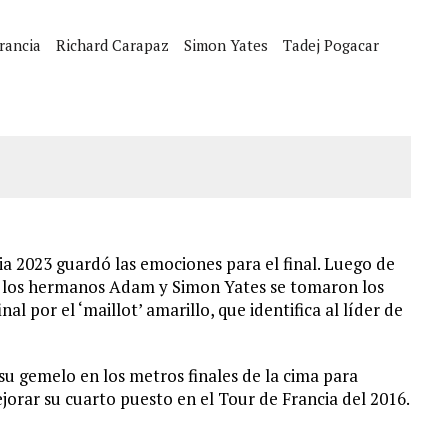
A EN SECTORES VECINOS
rancia
Richard Carapaz
Simon Yates
Tadej Pogacar
S BONITAS’ 42 DÍAS DESPUÉS DE LOS TERREMOTOS EN LA GUAIRA
LLARON EL CUERPO DENTRO DE SU CASA
ER ACOSADA Y ABUSADA POR LA PAREJA DE SU ABUELA
a 2023 guardó las emociones para el final. Luego de
a, los hermanos Adam y Simon Yates se tomaron los
nal por el ‘maillot’ amarillo, que identifica al líder de
u gemelo en los metros finales de la cima para
orar su cuarto puesto en el Tour de Francia del 2016.