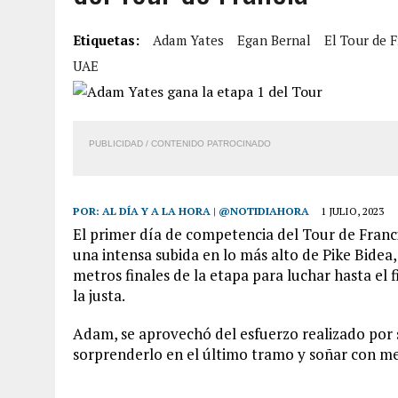
7 AGOSTO, 2026
|
YARACUY: ASESINARON DOS HOMBRES EL MISMO DÍ
Etiquetas:
Adam Yates
Egan Bernal
El Tour de F
7 AGOSTO, 2026
|
LOCALIZARON CUERPO DE ‘LA SEÑORA DE LAS UÑA
UAE
6 AGOSTO, 2026
|
MISTERIOSA MUERTE DE MODELO EN MONAGAS: HA
6 AGOSTO, 2026
|
BARINAS: ADOLESCENTE SE QUITÓ LA VIDA TRAS S
PUBLICIDAD / CONTENIDO PATROCINADO
POR:
AL DÍA Y A LA HORA | @NOTIDIAHORA
1 JULIO, 2023
El primer día de competencia del Tour de Franci
una intensa subida en lo más alto de Pike Bide
metros finales de la etapa para luchar hasta el fi
la justa.
Adam, se aprovechó del esfuerzo realizado por s
sorprenderlo en el último tramo y soñar con mej