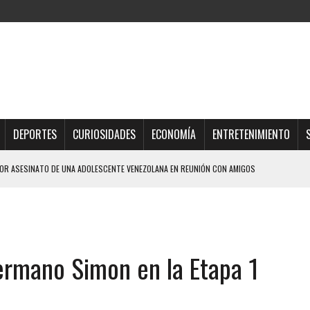
DEPORTES
CURIOSIDADES
ECONOMÍA
ENTRETENIMIENTO
R ASESINATO DE UNA ADOLESCENTE VENEZOLANA EN REUNIÓN CON AMIGOS
AMIENTO DESENCADENÓ TRAGEDIA FAMILIAR
DIO A UNA ADOLESCENTE DE 13 AÑOS TRAS ABUSAR DE ELLA
OMBRE Y SU FAMILIA TRAS LOS TERREMOTOS: CAYERON DESDE EL PISO NUEVE DEL
ermano Simon en la Etapa 1
CIAL DE CHACAO
ERIDAS A SU PRIMA Y A OTRO FAMILIAR EN BOLÍVAR