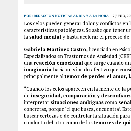
POR:
REDACCIÓN NOTICIAS AL DIA Y A LA HORA
7 JUNIO, 20
Los celos pueden generar dolor y conflictos en 
características patológicas. Se sabe que tener u
la
salud mental
y hasta acelerar el proceso de
Gabriela Martínez Castro,
licenciada en Psico
Especializados en Trastornos de Ansiedad (CEET
una
reacción emocional
que surge cuando un
imaginaria
hacia un vínculo afectivo que cons
principalmente al
temor de perder el amor, l
“Cuando los celos aparecen en la mente de la p
de
inseguridad, comparación y desconfianz
interpretar
situaciones ambiguas
como
seña
concretas, porque ‘el que busca, encuentra’. Es
buscar certezas o de controlar la situación para
conducta del otro como de los
temores de qui