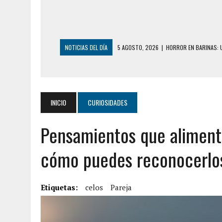
NOTICIAS DEL DÍA
3 AGOSTO, 2026
|
LA INCREÍBLE FORMA E
DESDE EL PISO NUEVE DEL EDIFICIO PETUNI
3 AGOSTO, 2026
|
YARACUY: INTENTÓ DESCONECTAR SU NEVERA
2 AGOSTO, 2026
|
AYUDABA A PERSONAS EN SITUACIÓN DE CAL
INICIO
CURIOSIDADES
2 AGOSTO, 2026
|
COLAPSÓ TECHO DE UNA VIVIENDA EN EL C
Pensamientos que alimenta
2 AGOSTO, 2026
|
FALCÓN: MUJER ATACÓ CON UN CUCHILLO A S
2 AGOSTO, 2026
|
CONMOCIÓN EN CHILE POR BRUTAL CRIMEN 
cómo puedes reconocerlos
1 AGOSTO, 2026
|
UN MUERTO Y 5 HERIDOS SALDO DE COLISIÓN
6 AGOSTO, 2026
|
CONMOCIÓN EN COLORADO POR ASESINATO D
Etiquetas:
celos
Pareja
5 AGOSTO, 2026
|
PRESUNTO BROTE PSICÓTICO POR FALTA DE
5 AGOSTO, 2026
|
HORROR EN BARINAS: UN HOMBRE INDUJO AL 