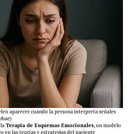
len aparecer cuando la persona interpreta señales
obae)
 la
Terapia de Esquemas Emocionales
, un modelo
 en las teorías y estrategias del paciente