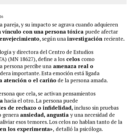
26
la pareja, y su impacto se agrava cuando adquieren
n
vínculo con una
persona tóxica
puede afectar
envejecimiento
, según una
inv
e
stigación
reciente
.
logía y directora del Centro de Estudios
A) (MN 18627), define a los
celos
como
a persona percibe una
amenaza real o
idera importante. Esta emoción está ligada
a atención o el cariño
de la persona amada.
ersona que cela, se activan pensamientos
a
hacia el otro. La persona puede
les de rechazo o infidelidad,
incluso sin pruebas
to genera
ansiedad, angustia
y una necesidad de
 aliviar esos temores. Los celos no hablan tanto de la
en los experimenta»
,
detalló la psicóloga.