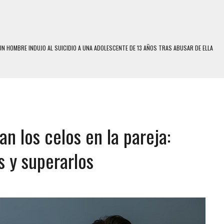
N LA QUE SOBREVIVIÓ UN HOMBRE Y SU FAMILIA TRAS LOS TERREMOTOS: CAYERON
A
 MIENTRAS LA CASA SE INUNDABA
LE Y MURIÓ A MANOS DE VARIOS DE ELLOS EN MATURÍN
ENTRO DE CARACAS CON MÁS DE 20 PERSONAS ADENTRO
n los celos en la pareja:
US HIJOS, UNO PERDIÓ LA VIDA
CONTRA ADOLESCENTE VENEZOLANO: AUTOR MATERIAL SE MANTIENE EN FUGA
 y superarlos
 MÚLTIPLE EN LA AUTOPISTA VALLE-COCHE
E UNA ADOLESCENTE VENEZOLANA EN REUNIÓN CON AMIGOS
 TRATAMIENTO DESENCADENÓ TRAGEDIA FAMILIAR
SUICIDIO A UNA ADOLESCENTE DE 13 AÑOS TRAS ABUSAR DE ELLA