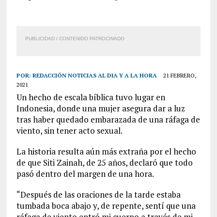
PUBLICIDAD / CONTENIDO PATROCINADO
POR:
REDACCIÓN NOTICIAS AL DIA Y A LA HORA
21 FEBRERO,
2021
Un hecho de
escala
bíblica tuvo lugar en
Indonesia, donde una mujer asegura dar a luz
tras haber quedado embarazada de una ráfaga de
viento, sin tener acto sexual.
La historia resulta aún más extraña por el hecho
de que Siti Zainah, de 25 años, declaró que todo
pasó dentro del margen de una hora.
“Después de las oraciones de la tarde estaba
tumbada
boca
abajo y, de repente, sentí que una
ráfaga de viento entró mi cuerpo a través de mi