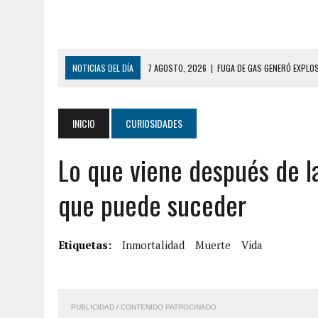
NOTICIAS DEL DÍA
7 AGOSTO, 2026
|
FUGA DE GAS GENERÓ EXPLO
7 AGOSTO, 2026
|
HOMBRE ASESINÓ A SU TÍA CON UN PUÑAL Y DEJÓ H
7 AGOSTO, 2026
|
YARACUY: ASESINARON DOS HOMBRES EL MISMO DÍ
INICIO
CURIOSIDADES
7 AGOSTO, 2026
|
LOCALIZARON CUERPO DE ‘LA SEÑORA DE LAS UÑA
Lo que viene después de l
6 AGOSTO, 2026
|
MISTERIOSA MUERTE DE MODELO EN MONAGAS: HA
6 AGOSTO, 2026
|
BARINAS: ADOLESCENTE SE QUITÓ LA VIDA TRAS S
que puede suceder
6 AGOSTO, 2026
|
CONMOCIÓN EN COLORADO POR ASESINATO DE UNA
9 AGOSTO, 2026
|
LARA: FALLECIÓ NIÑA CON DOS AÑOS AHOGADA TR
Etiquetas:
Inmortalidad
Muerte
Vida
9 AGOSTO, 2026
|
FALLECIÓ FUNCIONARIO DE LA PNB DURANTE ENFR
8 AGOSTO, 2026
|
BOMBEROS DE CARACAS COMBATIERON INCENDIO DE
PUBLICIDAD / CONTENIDO PATROCINADO