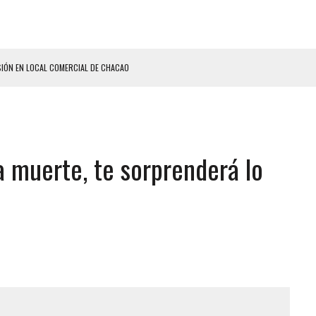
SIÓN EN LOCAL COMERCIAL DE CHACAO
ERIDAS A SU PRIMA Y A OTRO FAMILIAR EN BOLÍVAR
A EN SECTORES VECINOS
S BONITAS’ 42 DÍAS DESPUÉS DE LOS TERREMOTOS EN LA GUAIRA
a muerte, te sorprenderá lo
LLARON EL CUERPO DENTRO DE SU CASA
ER ACOSADA Y ABUSADA POR LA PAREJA DE SU ABUELA
 ADOLESCENTE VENEZOLANA EN REUNIÓN CON AMIGOS
AS CAER EN TANQUE DE AGUA
ENTAMIENTO EN EL VALLE: HAY CUATRO PRESUNTOS DELINCUENTES ABATIDOS
 GRAN MAGNITUD EN ZONA INDUSTRIAL DE EL LLANITO