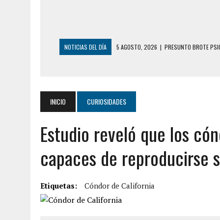
NOTICIAS DEL DÍA
5 AGOSTO, 2026
|
PRESUNTO BROTE PSIC
5 AGOSTO, 2026
|
HORROR EN BARINAS: UN HOMBRE INDUJO AL 
3 AGOSTO, 2026
|
LA INCREÍBLE FORMA EN LA QUE SOBREVIVIÓ
EDIFICIO PETUNIA
INICIO
CURIOSIDADES
3 AGOSTO, 2026
|
YARACUY: INTENTÓ DESCONECTAR SU NEVERA
Estudio reveló que los cón
2 AGOSTO, 2026
|
AYUDABA A PERSONAS EN SITUACIÓN DE CAL
2 AGOSTO, 2026
|
COLAPSÓ TECHO DE UNA VIVIENDA EN EL C
capaces de reproducirse s
2 AGOSTO, 2026
|
FALCÓN: MUJER ATACÓ CON UN CUCHILLO A S
6 AGOSTO, 2026
|
MISTERIOSA MUERTE DE MODELO EN MONAGA
Etiquetas:
Cóndor de California
6 AGOSTO, 2026
|
BARINAS: ADOLESCENTE SE QUITÓ LA VIDA T
6 AGOSTO, 2026
|
CONMOCIÓN EN COLORADO POR ASESINATO D