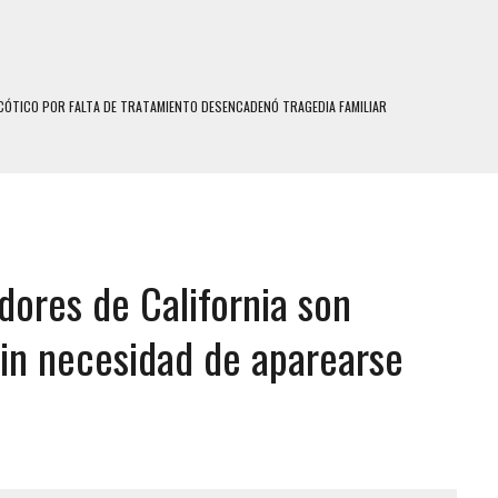
ÓTICO POR FALTA DE TRATAMIENTO DESENCADENÓ TRAGEDIA FAMILIAR
SUICIDIO A UNA ADOLESCENTE DE 13 AÑOS TRAS ABUSAR DE ELLA
 UN HOMBRE Y SU FAMILIA TRAS LOS TERREMOTOS: CAYERON DESDE EL PISO NUEVE DEL
 MIENTRAS LA CASA SE INUNDABA
dores de California son
LE Y MURIÓ A MANOS DE VARIOS DE ELLOS EN MATURÍN
ENTRO DE CARACAS CON MÁS DE 20 PERSONAS ADENTRO
in necesidad de aparearse
US HIJOS, UNO PERDIÓ LA VIDA
S: HALLARON EL CUERPO DENTRO DE SU CASA
RAS SER ACOSADA Y ABUSADA POR LA PAREJA DE SU ABUELA
E UNA ADOLESCENTE VENEZOLANA EN REUNIÓN CON AMIGOS