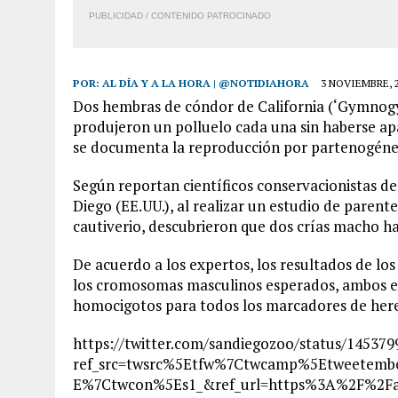
PUBLICIDAD / CONTENIDO PATROCINADO
POR:
AL DÍA Y A LA HORA | @NOTIDIAHORA
3 NOVIEMBRE, 
Dos hembras de cóndor de California (‘Gymnogy
produjeron un polluelo cada una sin haberse ap
se documenta la reproducción por partenogénesi
Según reportan científicos conservacionistas de 
Diego (EE.UU.), al realizar un estudio de parente
cautiverio, descubrieron que dos crías macho ha
De acuerdo a los expertos, los resultados de los
los cromosomas masculinos esperados, ambos ej
homocigotos para todos los marcadores de her
https://twitter.com/sandiegozoo/status/14537
ref_src=twsrc%5Etfw%7Ctwcamp%5Etweetem
E%7Ctwcon%5Es1_&ref_url=https%3A%2F%2Fact