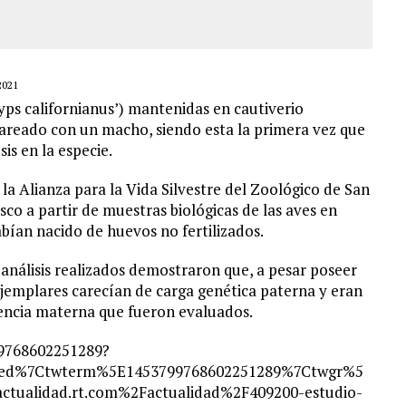
2021
ps californianus’) mantenidas en cautiverio
areado con un macho, siendo esta la primera vez que
s en la especie.
la Alianza para la Vida Silvestre del Zoológico de San
sco a partir de muestras biológicas de las aves en
bían nacido de huevos no fertilizados.
 análisis realizados demostraron que, a pesar poseer
emplares carecían de carga genética paterna y eran
encia materna que fueron evaluados.
99768602251289?
bed%7Ctwterm%5E1453799768602251289%7Ctwgr%5
ualidad.rt.com%2Factualidad%2F409200-estudio-