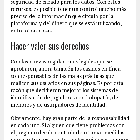
seguridad de cifrado para los datos. Con estos
recursos, es posible tener un control mucho más
preciso de la información que circula por la
plataforma y del dinero que se está utilizando,
entre otras cosas.
Hacer valer sus derechos
Con las nuevas regulaciones legales que se
aprobaron, ahora también los casinos en línea
son responsables de las malas prácticas que
realicen sus usuarios en sus páginas. Es por esta
razón que decidieron mejorar los sistemas de
identificación de jugadores con ludopatía, de
menores y de usurpadores de identidad.
Obviamente, hay gran parte de la responsabilidad
en cada uno. Si alguien que tiene problemas con
el juego no decide controlarlo o tomar medidas
para contrarrestar estas malas prácticas, siempre