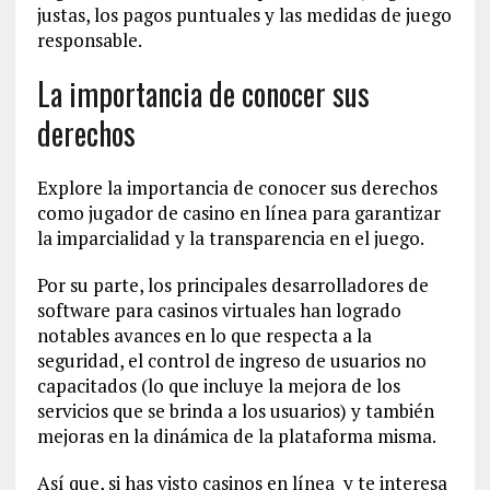
justas, los pagos puntuales y las medidas de juego
responsable.
La importancia de conocer sus
derechos
Explore la importancia de conocer sus derechos
como jugador de casino en línea para garantizar
la imparcialidad y la transparencia en el juego.
Por su parte, los principales desarrolladores de
software para casinos virtuales han logrado
notables avances en lo que respecta a la
seguridad, el control de ingreso de usuarios no
capacitados (lo que incluye la mejora de los
servicios que se brinda a los usuarios) y también
mejoras en la dinámica de la plataforma misma.
Así que, si has visto casinos en línea y te interesa