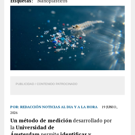
Etiquetas:
Nanoplásticos
PUBLICIDAD / CONTENIDO PATROCINADO
POR:
REDACCIÓN NOTICIAS AL DIA Y A LA HORA
19 JUNIO,
2026
Un método de medición
desarrollado por
la
Universidad de
Ámsterdam
permite
identificar y