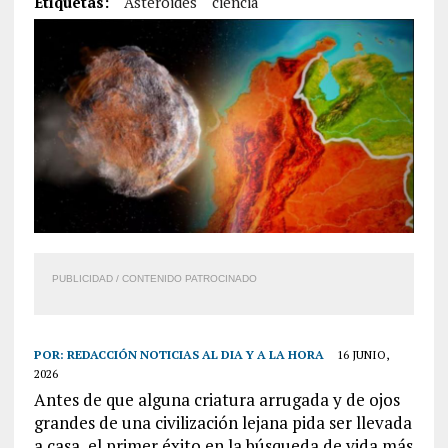
Etiquetas:
Asteroides
ciencia
PUBLICIDAD / CONTENIDO PATROCINADO
POR:
REDACCIÓN NOTICIAS AL DIA Y A LA HORA
16 JUNIO,
2026
Antes de que alguna criatura arrugada y de ojos
grandes de una civilización lejana pida ser llevada
a casa, el primer éxito en la búsqueda de vida más