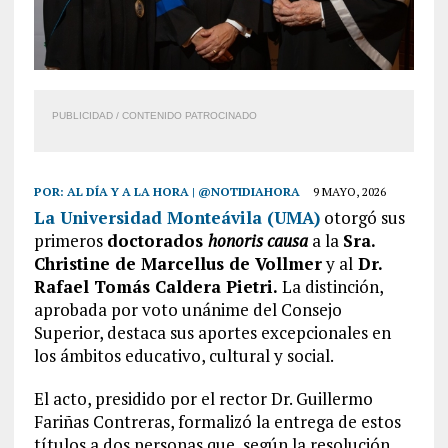
PUBLICIDAD / CONTENIDO PATROCINADO
POR:
AL DÍA Y A LA HORA | @NOTIDIAHORA
9 MAYO, 2026
La Universidad Monteávila (UMA)
otorgó sus
primeros
doctorados
honoris causa
a la
Sra.
Christine de Marcellus de Vollmer
y al
Dr.
Rafael Tomás Caldera Pietri.
La distinción,
aprobada por voto unánime del Consejo
Superior, destaca sus aportes excepcionales en
los ámbitos educativo, cultural y social.
El acto, presidido por el rector Dr. Guillermo
Fariñas Contreras, formalizó la entrega de estos
títulos a dos personas que, según la resolución