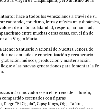
ado a la Virgen de Chiquinquirá, pero al ritmo de la
antautor hace a todos los venezolanos a través de su
rar cantando, con ritmo, letra y música muy dinámica,
 valores de unión, solidaridad, respeto, humanidad,
pañerismo entre muchas otras cosas, con el fin de
mor a la Virgen María.
ílica Menor Santuario Nacional de Nuestra Señora de
 de una campaña de concientización y recuperación
e grabación, músicos, producción y masterización.
 llegue a las nuevas generaciones para fomentar la Fe
ta.
icos más innovadores en el terreno de la fusión,
 compartido escenarios con figuras
o, Diego “El Cigala”, Gipsy Kings, Olga Tañón,