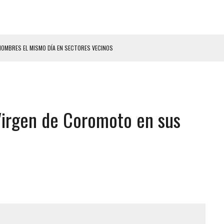
HOMBRES EL MISMO DÍA EN SECTORES VECINOS
S BONITAS’ 42 DÍAS DESPUÉS DE LOS TERREMOTOS EN LA GUAIRA
LLARON EL CUERPO DENTRO DE SU CASA
ER ACOSADA Y ABUSADA POR LA PAREJA DE SU ABUELA
Virgen de Coromoto en sus
 ADOLESCENTE VENEZOLANA EN REUNIÓN CON AMIGOS
AMIENTO DESENCADENÓ TRAGEDIA FAMILIAR
DIO A UNA ADOLESCENTE DE 13 AÑOS TRAS ABUSAR DE ELLA
 GRAN MAGNITUD EN ZONA INDUSTRIAL DE EL LLANITO
CIAL DE CHACAO
ERIDAS A SU PRIMA Y A OTRO FAMILIAR EN BOLÍVAR