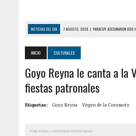
NOTICIAS DEL DÍA
7 AGOSTO, 2026
|
YARACUY: ASESINARON DOS 
7 AGOSTO, 2026
|
LOCALIZARON CUERPO DE ‘LA SEÑORA DE LAS UÑA
6 AGOSTO, 2026
|
MISTERIOSA MUERTE DE MODELO EN MONAGAS: HA
INICIO
CULTURALES
6 AGOSTO, 2026
|
BARINAS: ADOLESCENTE SE QUITÓ LA VIDA TRAS S
Goyo Reyna le canta a la 
6 AGOSTO, 2026
|
CONMOCIÓN EN COLORADO POR ASESINATO DE UNA
5 AGOSTO, 2026
|
PRESUNTO BROTE PSICÓTICO POR FALTA DE TRAT
fiestas patronales
5 AGOSTO, 2026
|
HORROR EN BARINAS: UN HOMBRE INDUJO AL SUICI
8 AGOSTO, 2026
|
BOMBEROS DE CARACAS COMBATIERON INCENDIO DE
Etiquetas:
Goyo Reyna
Virgen de la Coromoto
7 AGOSTO, 2026
|
FUGA DE GAS GENERÓ EXPLOSIÓN EN LOCAL COMER
7 AGOSTO, 2026
|
HOMBRE ASESINÓ A SU TÍA CON UN PUÑAL Y DEJÓ H
PUBLICIDAD / CONTENIDO PATROCINADO