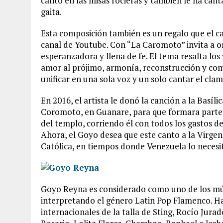
canto en las misas rocieras y también le ha cant
gaita.
Esta composición también es un regalo que el c
canal de Youtube. Con “La Caromoto” invita a o
esperanzadora y llena de fe. El tema resalta los
amor al prójimo, armonía, reconstrucción y com
unificar en una sola voz y un solo cantar el cla
En 2016, el artista le donó la canción a la Bas
Coromoto, en Guanare, para que formara parte
del templo, corriendo él con todos los gastos d
Ahora, el Goyo desea que este canto a la Virgen
Católica, en tiempos donde Venezuela lo necesi
Goyo Reyna es considerado como uno de los mús
interpretando el género Latin Pop Flamenco. Ha
internacionales de la talla de Sting, Rocío Jurad