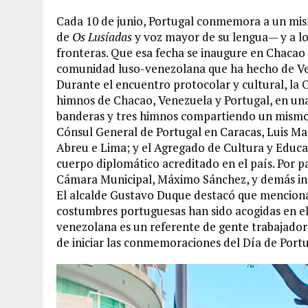
Cada 10 de junio, Portugal conmemora a un mi
de
Os Lusíadas
y voz mayor de su lengua— y a lo
fronteras. Que esa fecha se inaugure en Chacao
comunidad luso-venezolana que ha hecho de Vene
Durante el encuentro protocolar y cultural, la 
himnos de Chacao, Venezuela y Portugal, en una
banderas y tres himnos compartiendo un mismo e
Cónsul General de Portugal en Caracas, Luis Mac
Abreu e Lima; y el Agregado de Cultura y Educa
cuerpo diplomático acreditado en el país. Por par
Cámara Municipal, Máximo Sánchez, y demás inte
El alcalde Gustavo Duque destacó que mencionar
costumbres portuguesas han sido acogidas en e
venezolana es un referente de gente trabajadora
de iniciar las conmemoraciones del Día de Port