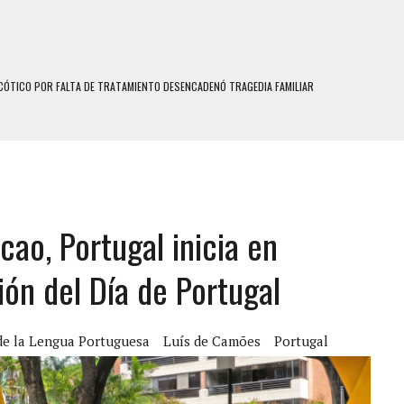
N HOMBRE INDUJO AL SUICIDIO A UNA ADOLESCENTE DE 13 AÑOS TRAS ABUSAR DE ELLA
 UN HOMBRE Y SU FAMILIA TRAS LOS TERREMOTOS: CAYERON DESDE EL PISO NUEVE DEL
 MIENTRAS LA CASA SE INUNDABA
LE Y MURIÓ A MANOS DE VARIOS DE ELLOS EN MATURÍN
cao, Portugal inicia en
ENTRO DE CARACAS CON MÁS DE 20 PERSONAS ADENTRO
US HIJOS, UNO PERDIÓ LA VIDA
ón del Día de Portugal
S: HALLARON EL CUERPO DENTRO DE SU CASA
RAS SER ACOSADA Y ABUSADA POR LA PAREJA DE SU ABUELA
de la Lengua Portuguesa
Luís de Camões
Portugal
E UNA ADOLESCENTE VENEZOLANA EN REUNIÓN CON AMIGOS
 TRATAMIENTO DESENCADENÓ TRAGEDIA FAMILIAR