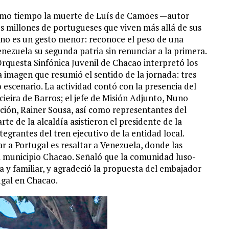
smo tiempo la muerte de Luís de Camões —autor
s millones de portugueses que viven más allá de sus
 no es un gesto menor: reconoce el peso de una
zuela su segunda patria sin renunciar a la primera.
Orquesta Sinfónica Juvenil de Chacao interpretó los
 imagen que resumió el sentido de la jornada: tres
scenario. La actividad contó con la presencia del
ieira de Barros; el jefe de Misión Adjunto, Nuno
ción, Rainer Sousa, así como representantes del
te de la alcaldía asistieron el presidente de la
grantes del tren ejecutivo de la entidad local.
 a Portugal es resaltar a Venezuela, donde las
l municipio Chacao. Señaló que la comunidad luso-
 y familiar, y agradeció la propuesta del embajador
ugal en Chacao.