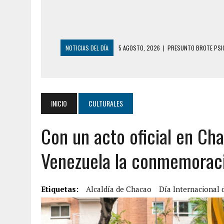
NOTICIAS DEL DÍA
5 AGOSTO, 2026
|
HORROR EN BARINAS: U
3 AGOSTO, 2026
|
LA INCREÍBLE FORMA EN LA QUE SOBREVIVIÓ
EDIFICIO PETUNIA
3 AGOSTO, 2026
|
YARACUY: INTENTÓ DESCONECTAR SU NEVERA
INICIO
CULTURALES
2 AGOSTO, 2026
|
AYUDABA A PERSONAS EN SITUACIÓN DE CAL
Con un acto oficial en Cha
2 AGOSTO, 2026
|
COLAPSÓ TECHO DE UNA VIVIENDA EN EL C
2 AGOSTO, 2026
|
FALCÓN: MUJER ATACÓ CON UN CUCHILLO A S
Venezuela la conmemoraci
6 AGOSTO, 2026
|
MISTERIOSA MUERTE DE MODELO EN MONAGA
6 AGOSTO, 2026
|
BARINAS: ADOLESCENTE SE QUITÓ LA VIDA T
Etiquetas:
Alcaldía de Chacao
Día Internacional 
6 AGOSTO, 2026
|
CONMOCIÓN EN COLORADO POR ASESINATO D
5 AGOSTO, 2026
|
PRESUNTO BROTE PSICÓTICO POR FALTA DE