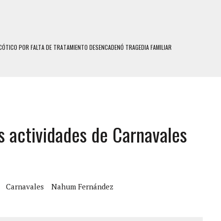
ÓTICO POR FALTA DE TRATAMIENTO DESENCADENÓ TRAGEDIA FAMILIAR
N HOMBRE INDUJO AL SUICIDIO A UNA ADOLESCENTE DE 13 AÑOS TRAS ABUSAR DE ELLA
 UN HOMBRE Y SU FAMILIA TRAS LOS TERREMOTOS: CAYERON DESDE EL PISO NUEVE DEL
 MIENTRAS LA CASA SE INUNDABA
LE Y MURIÓ A MANOS DE VARIOS DE ELLOS EN MATURÍN
s actividades de Carnavales
ENTRO DE CARACAS CON MÁS DE 20 PERSONAS ADENTRO
US HIJOS, UNO PERDIÓ LA VIDA
CONTRA ADOLESCENTE VENEZOLANO: AUTOR MATERIAL SE MANTIENE EN FUGA
RAS SER ACOSADA Y ABUSADA POR LA PAREJA DE SU ABUELA
Carnavales
Nahum Fernández
E UNA ADOLESCENTE VENEZOLANA EN REUNIÓN CON AMIGOS